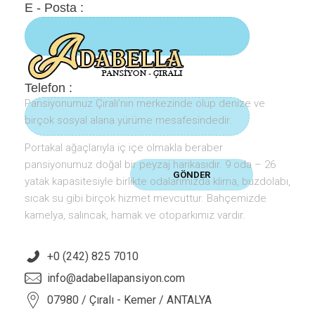
E - Posta :
Telefon :
Pansiyonumuz Çıralı’nın merkezinde olup denize ve
birçok sosyal alana yürüme mesafesindedir.
Portakal ağaçlarıyla iç içe olmakla beraber
pansiyonumuz doğal bir peyzaj harikasıdır. 9 oda – 26
yatak kapasitesiyle birlikte odalarımızda klima, buzdolabı,
sıcak su gibi birçok hizmet mevcuttur. Bahçemizde
kamelya, salıncak, hamak ve otoparkımız vardır.
+0 (242) 825 7010
info@adabellapansiyon.com
07980 / Çıralı - Kemer / ANTALYA