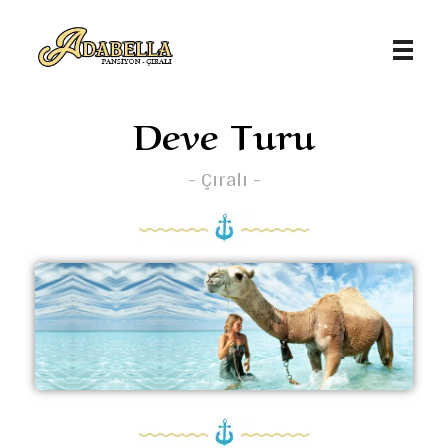
Adabella Pansiyon - Antalya / Çıralı
Türkiye'nin saklı cenneti Çıralı'da en iyi tatil deneyimini yaşatmak için buradayız. Kemer, Çıralı, Antalya, Olympos Pansiyon
Deve Turu
- Çıralı -