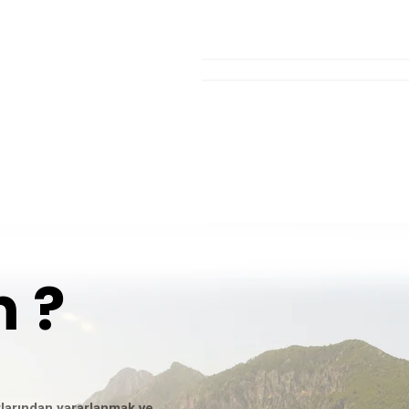
m ?
tlarından yararlanmak ve