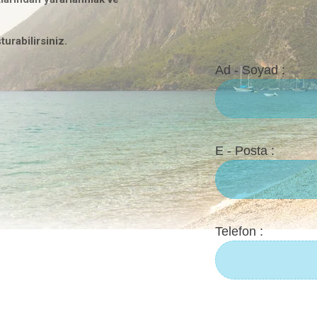
turabilirsiniz.
Ad - Soyad :
E - Posta :
Telefon :