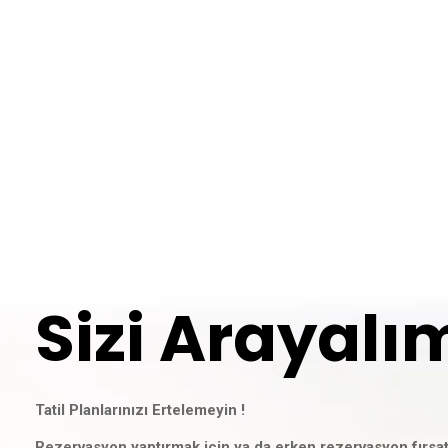
Sizi Arayalı
Tatil Planlarınızı Ertelemeyin !
Rezervasyon yaptırmak için ya da erken rezervasyon fırsa