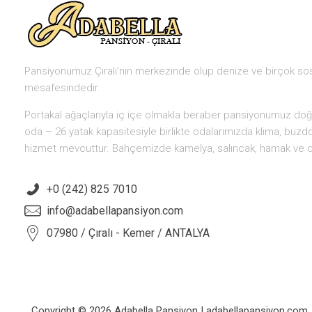
Pansiyonumuz Çıralı’nın merkezinde olup denize ve birçok so
mesafesindedir.
Portakal ağaçlarıyla iç içe olmakla beraber pansiyonumuz doğal
oda – 26 yatak kapasitesiyle birlikte odalarımızda klima, buzdo
hizmet mevcuttur. Bahçemizde kamelya, salıncak, hamak ve ot
+0 (242) 825 7010
info@adabellapansiyon.com
07980 / Çıralı - Kemer / ANTALYA
Copyright © 2026 Adabella Pansiyon | adabellapansiyon.com