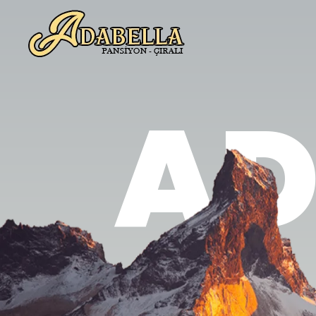
Adabella Pansiyon - Antalya / Çıralı
Türkiye'nin saklı cenneti Çıralı'da en iyi tatil deneyimini yaşatmak için buradayız. Kemer, Çıralı, Antalya, Olympos Pansiyon
AD