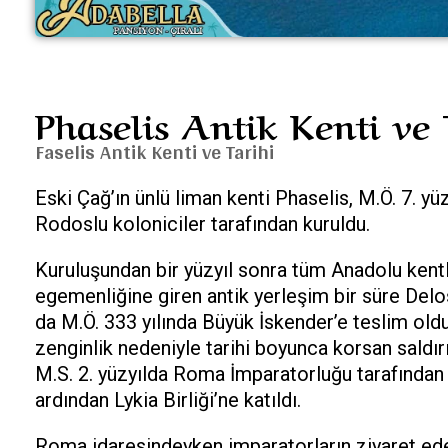
Phaselis Antik Kenti ve 
Faselis Antik Kenti ve Tarihi
Eski Çağ’ın ünlü liman kenti Phaselis, M.Ö. 7. y
Rodoslu koloniciler tarafından kuruldu.
Kuruluşundan bir yüzyıl sonra tüm Anadolu kentl
egemenliğine giren antik yerleşim bir süre Delos
da M.Ö. 333 yılında Büyük İskender’e teslim oldu
zenginlik nedeniyle tarihi boyunca korsan saldır
M.S. 2. yüzyılda Roma İmparatorluğu tarafından
ardından Lykia Birliği’ne katıldı.
Roma idaresindeyken imparatorların ziyaret ede