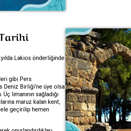
Tarihi
üzyılda Lakios önderliğinde
eri gibi Pers
 Deniz Birliği’ne üye olsa
. Üç limanının sağladığı
ılarına maruz kalan kent,
 ele geçirilip hemen
rek onurlandırdıkları