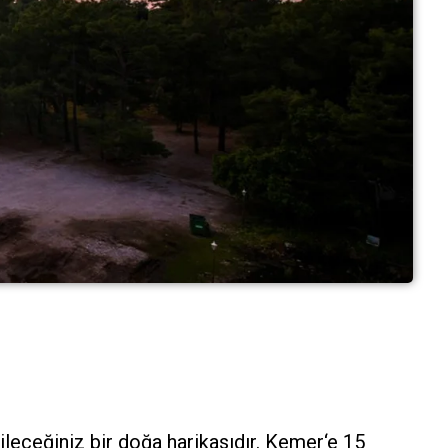
bileceğiniz bir doğa harikasıdır. Kemer‘e 15