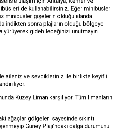
selis’e ulaşım için Antalya, Kemer ve
büsleri de kullanabilirsiniz. Eğer minibüsler
z minibüsler gişelerin olduğu alanda
ada indikten sonra plajların olduğu bölgeye
a yürüyerek gidebileceğinizi unutmayın.
aileniz ve sevdikleriniz ile birlikte keyifli
ndırılıyor.
onunda Kuzey Liman karşılıyor. Tüm limanların
i ağaçlar gölgeleri sayesinde sıkıntı
üşenmeyip Güney Plajı’ndaki dalga durumunu