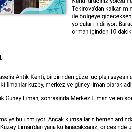
Kendi aracınız yoksa Fa
Tekirova’dan kalkan mini
ile bölgeye gidecekseni
yolcuları indiriyor. Bur
orman içinden 10 dakik
ı
elis Antik Kenti, birbirinden güzel üç plajı sayesinde 
ki limanlar kuzey, merkez ve güney liman olarak adla
olarak Güney Liman, sonrasında Merkez Liman ve en s
emsiye bulunmuyor. Ancak kumsalların hemen ardındak
i Kuzey Liman’dan yana kullanacaksanız, öncesinde 