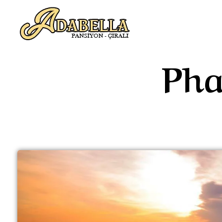
Adabella Pansiyon - Antalya / Çıralı
Türkiye'nin saklı cenneti Çıralı'da en iyi tatil deneyimini yaşatmak için buradayız. Kemer, Çıralı, Antalya, Olympos Pansiyon
Pha