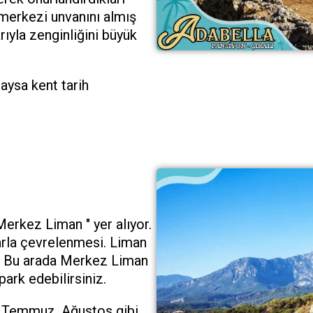
merkezi unvanını almış
ıyla zenginliğini büyük
aysa kent tarih
Merkez Liman " yer alıyor.
larla çevrelenmesi. Liman
e. Bu arada Merkez Liman
park edebilirsiniz.
ni Temmuz, Ağustos gibi