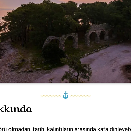
akkında
örü olmadan, tarihi kalıntıların arasında kafa dinleye