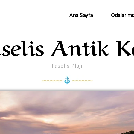
Ana Sayfa
Odalarımı
selis Antik K
- Faselis Plajı -