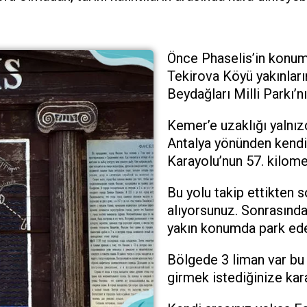
Önce Phaselis’in konumu
Tekirova Köyü yakınları
Beydağları Milli Parkı’nın
Kemer’e uzaklığı yalnız
Antalya yönünden kendi
Karayolu’nun 57. kilom
Bu yolu takip ettikten s
alıyorsunuz. Sonrasında
yakın konumda park edeb
Bölgede 3 liman var bu
girmek istediğinize kara