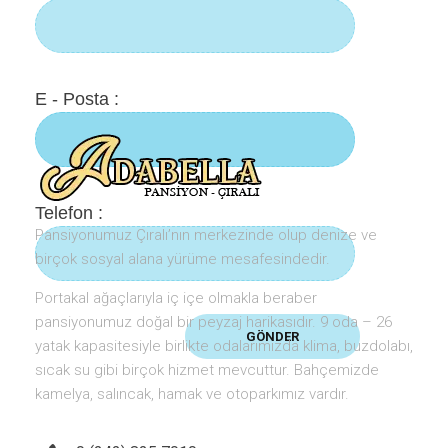
E - Posta :
Telefon :
Pansiyonumuz Çıralı’nın merkezinde olup denize ve
birçok sosyal alana yürüme mesafesindedir.
Portakal ağaçlarıyla iç içe olmakla beraber
pansiyonumuz doğal bir peyzaj harikasıdır. 9 oda – 26
yatak kapasitesiyle birlikte odalarımızda klima, buzdolabı,
sıcak su gibi birçok hizmet mevcuttur. Bahçemizde
kamelya, salıncak, hamak ve otoparkımız vardır.