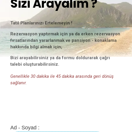
Sizi Arayalım ?
Tatil Planlarınızı Ertelemeyin !
Rezervasyon yaptırmak için ya da erken rezervasyon
fırsatlarından yararlanmak ve pansiyon - konaklama
hakkında bilgi almak için;
Bizi arayabilirsiniz ya da formu doldurarak çağrı
talebi oluşturabilirsiniz.
Genellikle 30 dakika ile 45 dakika arasında geri dönüş
sağlanır.
Ad - Soyad :