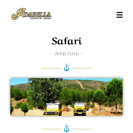
Adabella Pansiyon - Antalya / Çıralı
Türkiye'nin saklı cenneti Çıralı'da en iyi tatil deneyimini yaşatmak için buradayız. Kemer, Çıralı, Antalya, Olympos Pansiyon
Safari
- Jeep Turu -