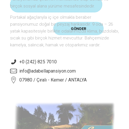
birçok sosyal alana yürüme mesafesindedir.
Portakal ağaçlarıyla iç içe olmakla beraber
pansiyonumuz doğal bir peyzaj harikasıdır. 9 oda – 26
yatak kapasitesiyle birlikte odalarımızda klima, buzdolabı,
sıcak su gibi birçok hizmet mevcuttur. Bahçemizde
kamelya, salıncak, hamak ve otoparkımız vardır.
+0 (242) 825 7010
info@adabellapansiyon.com
07980 / Çıralı - Kemer / ANTALYA