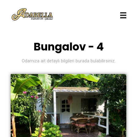
Adabella Pansiyon - Antalya / Çıralı
Türkiye'nin saklı cenneti Çıralı'da en iyi tatil deneyimini yaşatmak için buradayız. Kemer, Çıralı, Antalya, Olympos Pansiyon
Bungalov - 4
Odamıza ait detaylı bilgileri burada bulabilirsiniz.